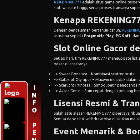
REKENING777
adalah situs game online terperc
slot, winrate tinggi, serta proses transaksi su
ghali***i | Deposit:
Kenapa REKENING777 
lest*** | Deposit:
Dengan pengalaman bertahun-tahun,
REKENIN
ternama seperti
Pragmatic Play
,
PG Soft
, da
Adi*** | Deposit:
West Hunter Bingo
S
Slot Online Gacor d
Ian*** | Deposit:
Setiap hari, tim REKENING777 mengupdate list
besar di antaranya:
nasy***h | Deposit:
~> Sweet Bonanza – Kombinasi scatter brutal
Rah*** | Deposit:
~> Gates of Olympus – Maxwin meledak dalam s
~> Starlight Princess – Simbol petir pengganda 
INFO PENTING
~> Aztec Gems – Spin cepat dengan peluang be
ophe*** | Deposit:
Lisensi Resmi & Tra
cah*** | Deposit:
Fortune Bingo
i
Salah satu alasan REKENING777 dipercaya ribu
pi*** | Deposit:
Semua deposit & withdraw bisa dilakukan melal
Event Menarik & B
sury***i | Deposit: