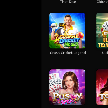
Thor Dice
Chicke
Crash Cricket Legend
Ult