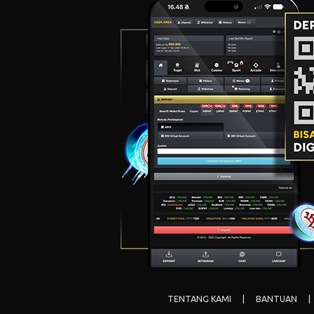
Plinko
Tower
TENTANG KAMI
|
BANTUAN
|