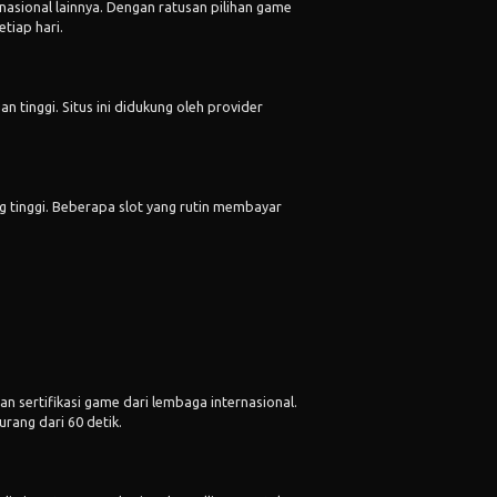
nasional lainnya. Dengan ratusan pilihan game
tiap hari.
Rp.1,390,000
Rp.1,500,000
 tinggi. Situs ini didukung oleh provider
Rp.970,000
ngo
Bingo Carnaval
Rp.1,220,000
tinggi. Beberapa slot yang rutin membayar
Rp.1,160,000
Rp.1,460,000
Rp.410,000
Rp.1,770,000
an sertifikasi game dari lembaga internasional.
Rp.300,000
rang dari 60 detik.
Rp.1,020,000