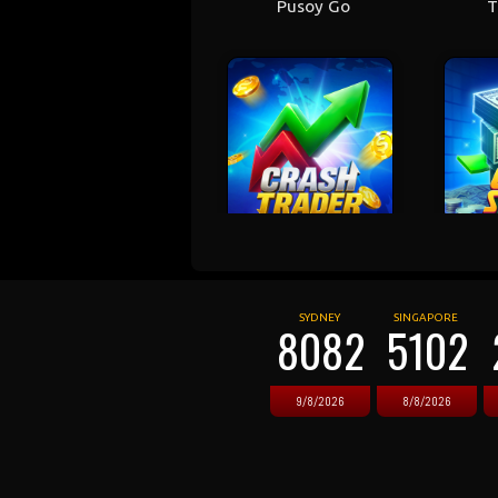
Pusoy Go
T
Crash Trader
C
SYDNEY
SINGAPORE
8082
5102
9/8/2026
8/8/2026
Plinko of Mine
M