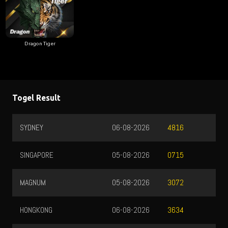
Dragon Tiger
Togel Result
SYDNEY
06-08-2026
4816
SINGAPORE
05-08-2026
0715
MAGNUM
05-08-2026
3072
HONGKONG
06-08-2026
3634