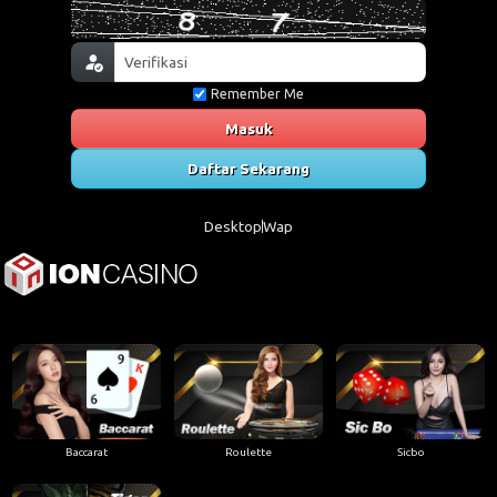
Remember Me
Masuk
Daftar Sekarang
Desktop
Wap
Baccarat
Roulette
Sicbo