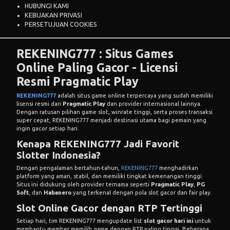
HUBUNGI KAMI
KEBIJAKAN PRIVASI
PERSETUJUAN COOKIES
REKENING777 : Situs Games
Online Paling Gacor - Licensi
Resmi Pragmatic Play
REKENING777
adalah situs game online terpercaya yang sudah memiliki
lisensi resmi dari
Pragmatic Play
dan provider internasional lainnya.
Dengan ratusan pilihan game slot, winrate tinggi, serta proses transaksi
super cepat, REKENING777 menjadi destinasi utama bagi pemain yang
ingin gacor setiap hari.
Kenapa REKENING777 Jadi Favorit
Slotter Indonesia?
Dengan pengalaman bertahun-tahun,
REKENING777
menghadirkan
platform yang aman, stabil, dan memiliki tingkat kemenangan tinggi.
Situs ini didukung oleh provider ternama seperti
Pragmatic Play
,
PG
Soft
, dan
Habanero
yang terkenal dengan pola slot gacor dan fair play.
Slot Online Gacor dengan RTP Tertinggi
Setiap hari, tim REKENING777 mengupdate list
slot gacor hari ini
untuk
membantu member memilih game dengan RTP paling tinggi. Beberapa