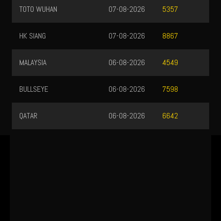
TOTO WUHAN
07-08-2026
5357
HK SIANG
07-08-2026
8867
MALAYSIA
06-08-2026
4549
BULLSEYE
06-08-2026
7598
QATAR
06-08-2026
6642